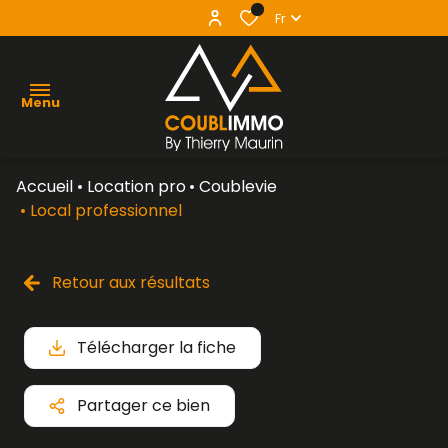
0
Fr
Menu
Accueil
Location pro
Coublevie
agence
Local professionnel
acheter
Retour aux résultats
vendre
louer
Télécharger la fiche
contact
Partager ce bien