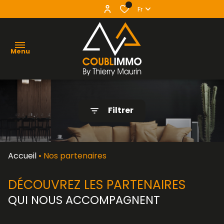
0
Fr
Menu
agence
Filtrer
acheter
vendre
Accueil
Nos partenaires
louer
DÉCOUVREZ LES PARTENAIRES
contact
QUI NOUS ACCOMPAGNENT