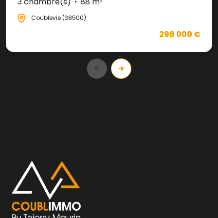
3 chambre(s)
88 m²
Coublevie (38500)
298 000 €