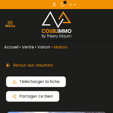
0
Fr
Menu
Accueil
Vente
Voiron
Maison
agence
acheter
Retour aux résultats
vendre
Télécharger la fiche
louer
contact
Partager ce bien