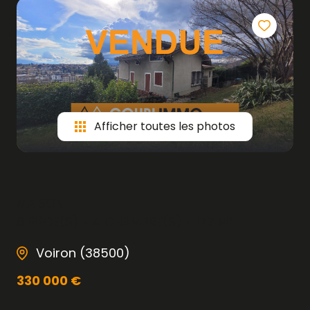
Afficher toutes les photos
MAISON
8 PIÈCE(S)
4 CHAMBRE(S)
177 M²
Voiron (38500)
330 000 €