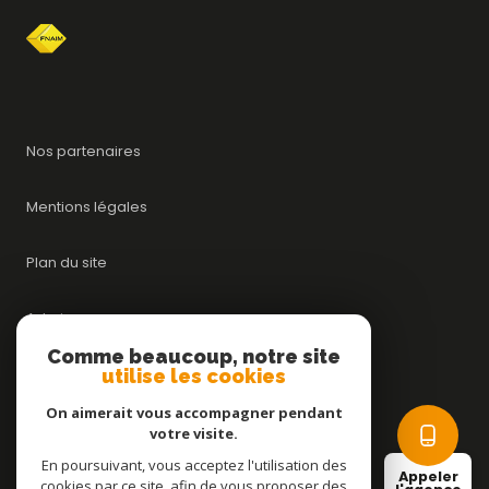
Nos partenaires
Mentions légales
Plan du site
Admin
Comme beaucoup, notre site
utilise les cookies
Nos honoraires
On aimerait vous accompagner pendant
Politique RGPD
votre visite.
En poursuivant, vous acceptez l'utilisation des
Appeler
cookies par ce site, afin de vous proposer des
Cookies