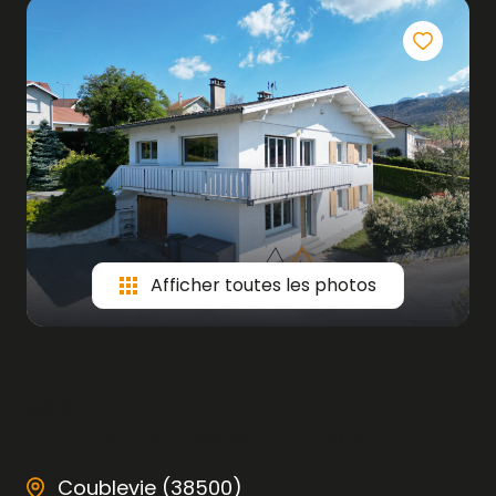
Afficher toutes les photos
MAISON
7 PIÈCE(S)
4 CHAMBRE(S)
158 M²
Coublevie (38500)