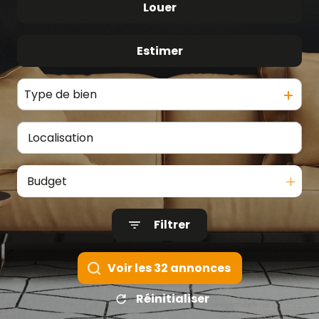
Louer
De l'ancien
Estimer
De l'immo pro
Type de bien
Budget
Filtrer
Voir les
32
annonces
Réinitialiser