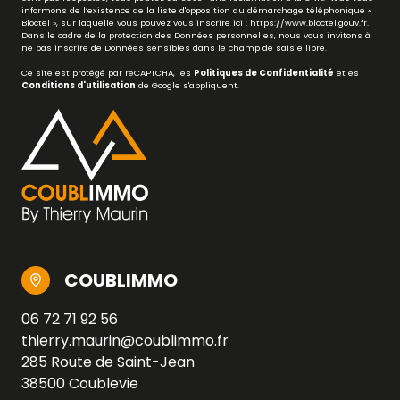
informons de l’existence de la liste d'opposition au démarchage téléphonique «
Bloctel », sur laquelle vous pouvez vous inscrire ici :
https://www.bloctel.gouv.fr
.
Dans le cadre de la protection des Données personnelles, nous vous invitons à
ne pas inscrire de Données sensibles dans le champ de saisie libre.
Ce site est protégé par reCAPTCHA, les
Politiques de Confidentialité
et es
Conditions d'utilisation
de Google s'appliquent.
COUBLIMMO
06 72 71 92 56
thierry.maurin@coublimmo.fr
285 Route de Saint-Jean
38500 Coublevie