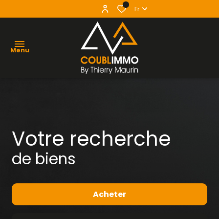
0
Fr
Menu
agence
acheter
Votre recherche
vendre
de biens
louer
contact
Acheter