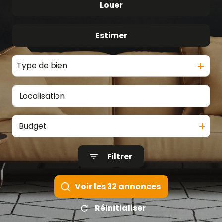
Louer
De l'ancien
Estimer
De l'immo pro
Type de bien
Budget
Filtrer
Voir les
32
annonces
Réinitialiser