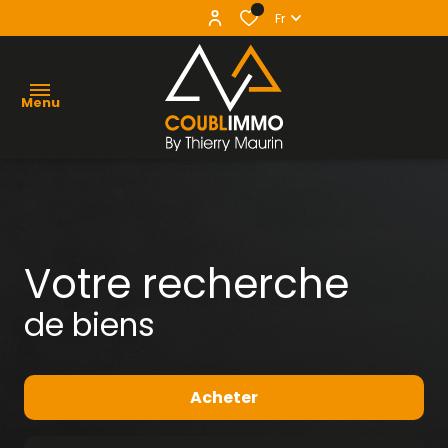
0
Fr
Menu
agence
acheter
Votre recherche
vendre
de biens
louer
contact
Acheter