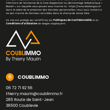
informons de l’existence de la liste d'opposition au démarchage téléphonique «
Bloctel », sur laquelle vous pouvez vous inscrire ici :
https://www.bloctel.gouv.fr
.
Dans le cadre de la protection des Données personnelles, nous vous invitons à
ne pas inscrire de Données sensibles dans le champ de saisie libre.
Ce site est protégé par reCAPTCHA, les
Politiques de Confidentialité
et es
Conditions d'utilisation
de Google s'appliquent.
COUBLIMMO
06 72 71 92 56
thierry.maurin@coublimmo.fr
285 Route de Saint-Jean
38500 Coublevie